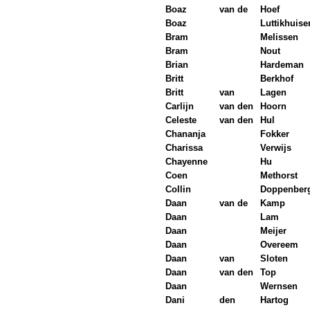
Boaz
van de
Hoef
Boaz
Luttikhuise
Bram
Melissen
Bram
Nout
Brian
Hardeman
Britt
Berkhof
Britt
van
Lagen
Carlijn
van den
Hoorn
Celeste
van den
Hul
Chananja
Fokker
Charissa
Verwijs
Chayenne
Hu
Coen
Methorst
Collin
Doppenber
Daan
van de
Kamp
Daan
Lam
Daan
Meijer
Daan
Overeem
Daan
van
Sloten
Daan
van den
Top
Daan
Wernsen
Dani
den
Hartog