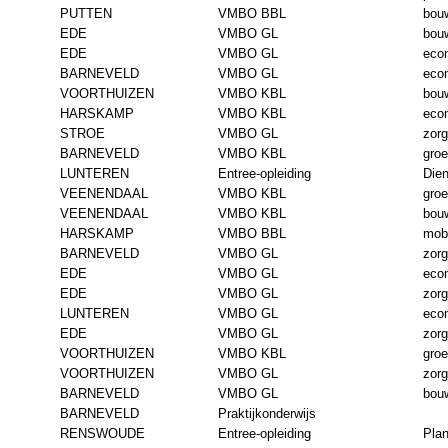
PUTTEN
VMBO BBL
bouw
EDE
VMBO GL
bouw
EDE
VMBO GL
eco
BARNEVELD
VMBO GL
eco
VOORTHUIZEN
VMBO KBL
bouw
HARSKAMP
VMBO KBL
eco
STROE
VMBO GL
zorg
BARNEVELD
VMBO KBL
gro
LUNTEREN
Entree-opleiding
Dien
VEENENDAAL
VMBO KBL
gro
VEENENDAAL
VMBO KBL
bouw
HARSKAMP
VMBO BBL
mobi
BARNEVELD
VMBO GL
zorg
EDE
VMBO GL
eco
EDE
VMBO GL
zorg
LUNTEREN
VMBO GL
eco
EDE
VMBO GL
zorg
VOORTHUIZEN
VMBO KBL
gro
VOORTHUIZEN
VMBO GL
zorg
BARNEVELD
VMBO GL
bouw
BARNEVELD
Praktijkonderwijs
RENSWOUDE
Entree-opleiding
Plan