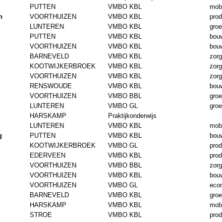
PUTTEN
VMBO KBL
mobi
n
VOORTHUIZEN
VMBO KBL
prod
LUNTEREN
VMBO KBL
gro
PUTTEN
VMBO KBL
bouw
VOORTHUIZEN
VMBO KBL
bouw
BARNEVELD
VMBO KBL
zorg
KOOTWIJKERBROEK
VMBO KBL
zorg
VOORTHUIZEN
VMBO KBL
zorg
RENSWOUDE
VMBO KBL
bouw
VOORTHUIZEN
VMBO BBL
gro
LUNTEREN
VMBO GL
gro
HARSKAMP
Praktijkonderwijs
LUNTEREN
VMBO KBL
mobi
g
PUTTEN
VMBO KBL
bouw
KOOTWIJKERBROEK
VMBO GL
prod
EDERVEEN
VMBO KBL
prod
VOORTHUIZEN
VMBO BBL
zorg
VOORTHUIZEN
VMBO KBL
bouw
VOORTHUIZEN
VMBO GL
eco
BARNEVELD
VMBO KBL
gro
HARSKAMP
VMBO KBL
mobi
STROE
VMBO KBL
prod