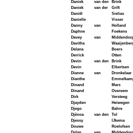
Daniek
van den
Brink
Daniek
van der
Grift
Daniël
Sielias
Danielle
Visser
Danny
van
Holland
Daphne
Foekens
Davey
van
Middendor
Davitha
Waaijenber
Delana
Boers
Derrick
Otten
Devin
van den
Brink
Devin
Elbertsen
Dianne
van
Dronkelaar
Dianthe
Emmelkam
Dinand
Mars
Dinand
Overeem
Dirk
Versteeg
Djayden
Heiwegen
Djego
Bahre
Djènoa
van den
Tol
Djessy
IJkema
Douwe
Roelofsen
Dylan
van
Middendor