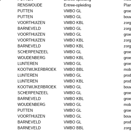
RENSWOUDE
Entree-opleiding
Plan
PUTTEN
VMBO GL
gro
PUTTEN
VMBO GL
bouw
VOORTHUIZEN
VMBO KBL
zorg
BARNEVELD
VMBO GL
zorg
VOORTHUIZEN
VMBO GL
gro
VOORTHUIZEN
VMBO KBL
zorg
BARNEVELD
VMBO KBL
zorg
SCHERPENZEEL
VMBO GL
gro
WOUDENBERG
VMBO KBL
gro
LUNTEREN
VMBO GL
gro
KOOTWIJKERBROEK
VMBO BBL
mobi
LUNTEREN
VMBO GL
prod
LUNTEREN
VMBO KBL
prod
KOOTWIJKERBROEK
VMBO GL
bouw
SCHERPENZEEL
VMBO GL
gro
BARNEVELD
VMBO KBL
gro
WOUDENBERG
VMBO GL
mobi
PUTTEN
VMBO GL
gro
VOORTHUIZEN
VMBO GL
bouw
BARNEVELD
VMBO GL
prod
BARNEVELD
VMBO BBL
zorg