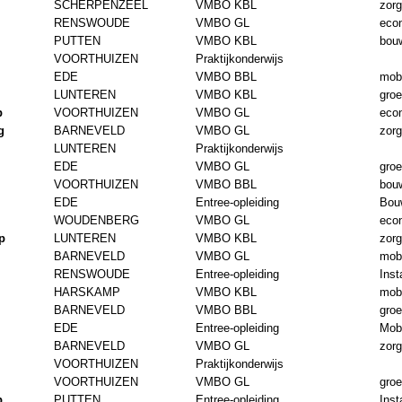
SCHERPENZEEL
VMBO KBL
zorg
RENSWOUDE
VMBO GL
eco
PUTTEN
VMBO KBL
bouw
VOORTHUIZEN
Praktijkonderwijs
EDE
VMBO BBL
mobi
LUNTEREN
VMBO KBL
gro
p
VOORTHUIZEN
VMBO GL
eco
g
BARNEVELD
VMBO GL
zorg
LUNTEREN
Praktijkonderwijs
EDE
VMBO GL
gro
VOORTHUIZEN
VMBO BBL
bouw
EDE
Entree-opleiding
Bou
WOUDENBERG
VMBO GL
eco
p
LUNTEREN
VMBO KBL
zorg
BARNEVELD
VMBO GL
mobi
RENSWOUDE
Entree-opleiding
Inst
HARSKAMP
VMBO KBL
mobi
BARNEVELD
VMBO BBL
gro
EDE
Entree-opleiding
Mobi
BARNEVELD
VMBO GL
zorg
VOORTHUIZEN
Praktijkonderwijs
VOORTHUIZEN
VMBO GL
gro
p
PUTTEN
Entree-opleiding
Inst