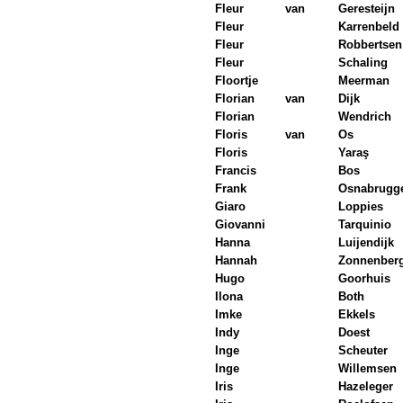
Fleur
van
Geresteijn
Fleur
Karrenbeld
Fleur
Robbertsen
Fleur
Schaling
Floortje
Meerman
Florian
van
Dijk
Florian
Wendrich
Floris
van
Os
Floris
Yaraş
Francis
Bos
Frank
Osnabrugg
Giaro
Loppies
Giovanni
Tarquinio
Hanna
Luijendijk
Hannah
Zonnenber
Hugo
Goorhuis
Ilona
Both
Imke
Ekkels
Indy
Doest
Inge
Scheuter
Inge
Willemsen
Iris
Hazeleger