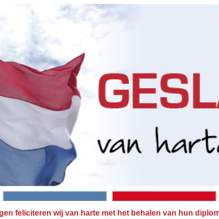
gen feliciteren wij van harte met het behalen van hun dipl