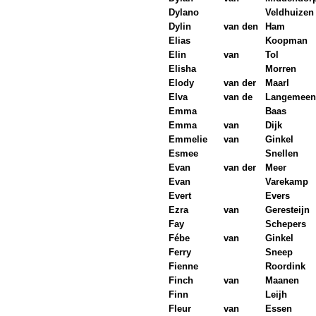
Dylano
Veldhuizen
Dylin
van den
Ham
Elias
Koopman
Elin
van
Tol
Elisha
Morren
Elody
van der
Maarl
Elva
van de
Langemeen
Emma
Baas
Emma
van
Dijk
Emmelie
van
Ginkel
Esmee
Snellen
Evan
van der
Meer
Evan
Varekamp
Evert
Evers
Ezra
van
Geresteijn
Fay
Schepers
Fébe
van
Ginkel
Ferry
Sneep
Fienne
Roordink
Finch
van
Maanen
Finn
Leijh
Fleur
van
Essen