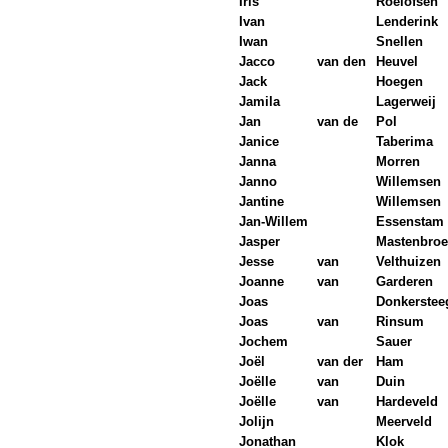
Iris
Roelofsen
Ivan
Lenderink
Iwan
Snellen
Jacco
van den
Heuvel
Jack
Hoegen
Jamila
Lagerweij
Jan
van de
Pol
Janice
Taberima
Janna
Morren
Janno
Willemsen
Jantine
Willemsen
Jan-Willem
Essenstam
Jasper
Mastenbroe
Jesse
van
Velthuizen
Joanne
van
Garderen
Joas
Donkerstee
Joas
van
Rinsum
Jochem
Sauer
Joël
van der
Ham
Joëlle
van
Duin
Joëlle
van
Hardeveld
Jolijn
Meerveld
Jonathan
Klok