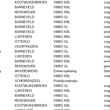
KOOTWIJKERBROEK
VMBO KBL
zorg
BARNEVELD
VMBO KBL
zorg
RENSWOUDE
VMBO KBL
zorg
BARNEVELD
VMBO GL
zorg
BARNEVELD
VMBO KBL
zorg
BARNEVELD
VMBO GL
mobi
BARNEVELD
VMBO KBL
prod
LUNTEREN
VMBO BBL
mobi
OTTERLO
VMBO GL
zorg
VOORTHUIZEN
VMBO GL
zorg
e
BARNEVELD
VMBO GL
mobi
LUNTEREN
VMBO KBL
zorg
BARNEVELD
VMBO KBL
eco
RENSWOUDE
VMBO GL
gro
g
WOUDENBERG
Entree-opleiding
Dien
OTTERLO
VMBO KBL
mobi
SCHERPENZEEL
Praktijkonderwijs
KOOTWIJKERBROEK
VMBO GL
zorg
LUNTEREN
VMBO KBL
zorg
BARNEVELD
VMBO GL
zorg
RENSWOUDE
VMBO KBL
zorg
KOOTWIJKERBROEK
VMBO KBL
zorg