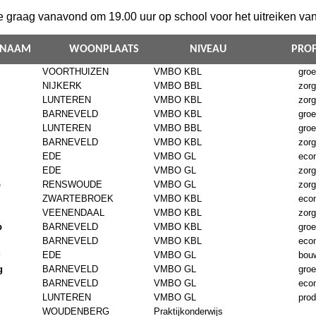
ie graag vanavond om 19.00 uur op school voor het uitreiken van d
RNAAM
WOONPLAATS
NIVEAU
PROF
VOORTHUIZEN
VMBO KBL
gro
NIJKERK
VMBO BBL
zorg
LUNTEREN
VMBO KBL
zorg
BARNEVELD
VMBO KBL
gro
LUNTEREN
VMBO BBL
gro
BARNEVELD
VMBO KBL
zorg
EDE
VMBO GL
eco
EDE
VMBO GL
zorg
p
RENSWOUDE
VMBO GL
zorg
ZWARTEBROEK
VMBO KBL
eco
VEENENDAAL
VMBO KBL
zorg
p
BARNEVELD
VMBO KBL
gro
BARNEVELD
VMBO KBL
eco
g
EDE
VMBO GL
bouw
g
BARNEVELD
VMBO GL
gro
BARNEVELD
VMBO GL
eco
LUNTEREN
VMBO GL
prod
WOUDENBERG
Praktijkonderwijs