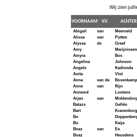
Wij zien jull
VOORNAAM
V.V.
ACHTE
Abigail
van
Meerveld
Alissa
van
Putten
Alyssa
de
Greef
Amy
Marijnissen
Amyra
Bos
Angelina
Johnson
Angelo
Kadionda
Anita
Vlot
Anna
van de
Bovenkam
Anne
van
Rijn
Annemé
Lootens
Arjan
van
Middendor
Balazs
Gellén
Bart
Kranenbor
Bo
Doppenber
Bo
Kaija
Boaz
van
Ee
Boaz
Heusdens