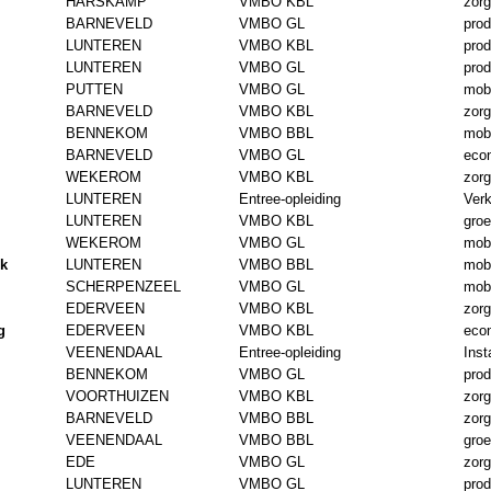
HARSKAMP
VMBO KBL
zorg
BARNEVELD
VMBO GL
prod
LUNTEREN
VMBO KBL
prod
LUNTEREN
VMBO GL
prod
PUTTEN
VMBO GL
mobi
BARNEVELD
VMBO KBL
zorg
BENNEKOM
VMBO BBL
mobi
BARNEVELD
VMBO GL
eco
WEKEROM
VMBO KBL
zorg
LUNTEREN
Entree-opleiding
Verk
LUNTEREN
VMBO KBL
gro
WEKEROM
VMBO GL
mobi
k
LUNTEREN
VMBO BBL
mobi
SCHERPENZEEL
VMBO GL
mobi
EDERVEEN
VMBO KBL
zorg
g
EDERVEEN
VMBO KBL
eco
VEENENDAAL
Entree-opleiding
Inst
BENNEKOM
VMBO GL
prod
VOORTHUIZEN
VMBO KBL
zorg
BARNEVELD
VMBO BBL
zorg
VEENENDAAL
VMBO BBL
gro
EDE
VMBO GL
zorg
LUNTEREN
VMBO GL
prod