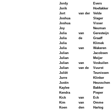
Jordy
Evers
Jorik
Hoefakker
Jort
van der
Velde
Joshua
Slager
Joshua
Visser
Joy
Neuman
Julia
van
Geresteijn
Julia
de
Graaff
Julia
Klimek
Julia
van
Wakeren
Julian
Jacobsen
Julian
Meijer
Julian
van
Voskuilen
Julian
van de
Vuurst
Juliët
Teunissen
Jurre
Klinker
Justin
Heusschen
Kaylee
Bakker
Kendra
Pieper
Kick
van
Eck
Kim
van
Omme
Koen
den
Hartog